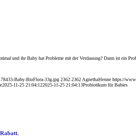
t optimal und ihr Baby hat Probleme mit der Verdauung? Dann ist ein Pr
R78433-Baby-BioFlora-33g.jpg
2362
2362
AgnethaHenne
https://www
e
2025-11-25 21:04:12
2025-11-25 21:04:13
Probiotikum für Babies
Rabatt.