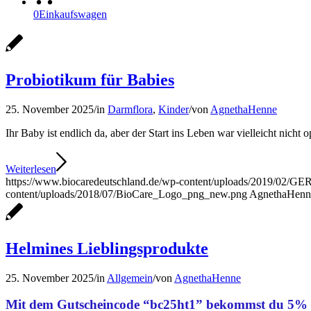
0
Einkaufswagen
Probiotikum für Babies
25. November 2025
/
in
Darmflora
,
Kinder
/
von
AgnethaHenne
Ihr Baby ist endlich da, aber der Start ins Leben war vielleicht nich
Weiterlesen
https://www.biocaredeutschland.de/wp-content/uploads/2019/02/GE
content/uploads/2018/07/BioCare_Logo_png_new.png
AgnethaHenn
Helmines Lieblingsprodukte
25. November 2025
/
in
Allgemein
/
von
AgnethaHenne
Mit dem Gutscheincode “bc25ht1” bekommst du 5% 