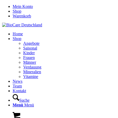
Mein Konto
Shop
Warenkorb
Home
Shop
Angebote
Saisonal
Kinder
Frauen
Männer
Verdauung
Mineralien
Vitamine
News
Team
Kontakt
Suche
Menü
Menü