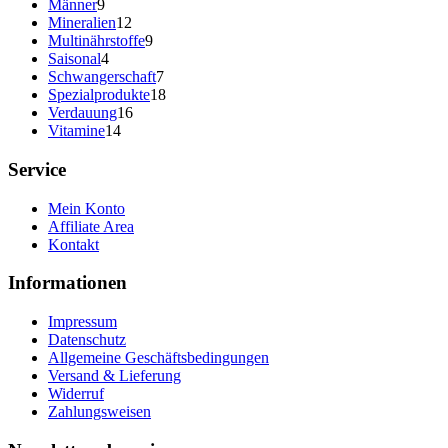
9
Produkte
Männer
9
Produkte
12
Mineralien
12
Produkte
9
Multinährstoffe
9
4
Produkte
Saisonal
4
Produkte
7
Schwangerschaft
7
Produkte
18
Spezialprodukte
18
16
Produkte
Verdauung
16
14
Produkte
Vitamine
14
Produkte
Service
Mein Konto
Affiliate Area
Kontakt
Informationen
Impressum
Datenschutz
Allgemeine Geschäftsbedingungen
Versand & Lieferung
Widerruf
Zahlungsweisen