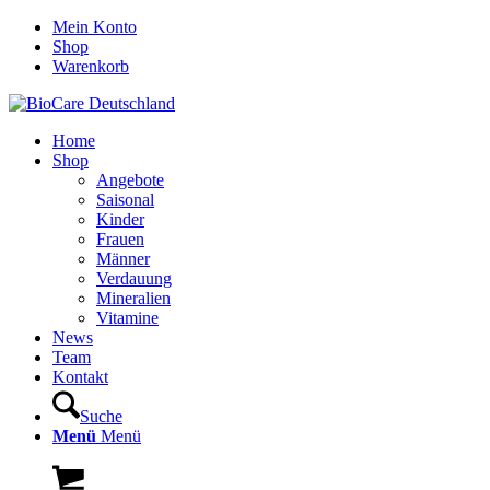
Mein Konto
Shop
Warenkorb
Home
Shop
Angebote
Saisonal
Kinder
Frauen
Männer
Verdauung
Mineralien
Vitamine
News
Team
Kontakt
Suche
Menü
Menü