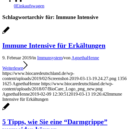
0
Einkaufswagen
Schlagwortarchiv für:
Immune Intensive
Immune Intensive für Erkältungen
9. Februar 2019
/
in
Immunsystem
/
von
AgnethaHenne
Weiterlesen
https://www.biocaredeutschland.de/wp-
content/uploads/2019/02/Screenshot-2019-03-13-19.24.27.png
1356
1625
AgnethaHenne
https://www.biocaredeutschland.de/wp-
content/uploads/2018/07/BioCare_Logo_png_new.png
AgnethaHenne
2019-02-09 12:30:51
2019-03-13 19:26:42
Immune
Intensive für Erkältungen
5 Tipps, wie Sie eine “Darmgrippe”