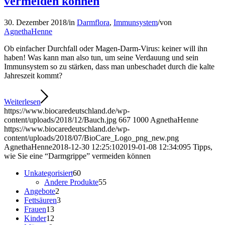
vermeiden können
30. Dezember 2018
/
in
Darmflora
,
Immunsystem
/
von
AgnethaHenne
Ob einfacher Durchfall oder Magen-Darm-Virus: keiner will ihn
haben! Was kann man also tun, um seine Verdauung und sein
Immunsystem so zu stärken, dass man unbeschadet durch die kalte
Jahreszeit kommt?
Weiterlesen
https://www.biocaredeutschland.de/wp-
content/uploads/2018/12/Bauch.jpg
667
1000
AgnethaHenne
https://www.biocaredeutschland.de/wp-
content/uploads/2018/07/BioCare_Logo_png_new.png
AgnethaHenne
2018-12-30 12:25:10
2019-01-08 12:34:09
5 Tipps,
wie Sie eine “Darmgrippe” vermeiden können
60
Unkategorisiert
60
Produkte
55
Andere Produkte
55
2
Produkte
Angebote
2
Produkte
3
Fettsäuren
3
13
Produkte
Frauen
13
Produkte
12
Kinder
12