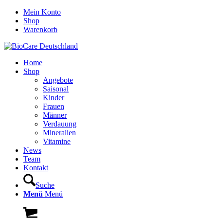
Mein Konto
Shop
Warenkorb
Home
Shop
Angebote
Saisonal
Kinder
Frauen
Männer
Verdauung
Mineralien
Vitamine
News
Team
Kontakt
Suche
Menü
Menü