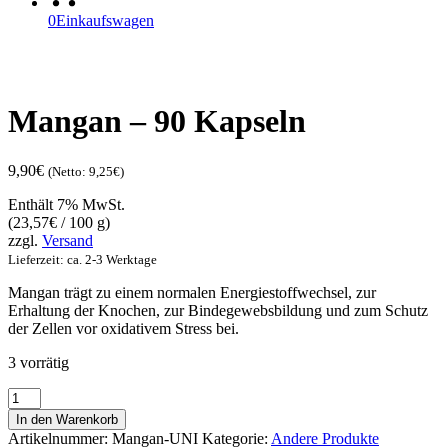
0
Einkaufswagen
Mangan – 90 Kapseln
9,90
€
(Netto:
9,25
€
)
Enthält 7% MwSt.
(
23,57
€
/ 100 g)
zzgl.
Versand
Lieferzeit: ca. 2-3 Werktage
Mangan trägt zu einem normalen Energiestoffwechsel, zur
Erhaltung der Knochen, zur Bindegewebsbildung und zum Schutz
der Zellen vor oxidativem Stress bei.
3 vorrätig
Mangan
-
In den Warenkorb
90
Artikelnummer:
Mangan-UNI
Kategorie:
Andere Produkte