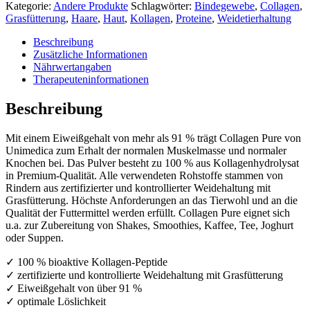
-
Kategorie:
Andere Produkte
Schlagwörter:
Bindegewebe
,
Collagen
,
450g
Grasfütterung
,
Haare
,
Haut
,
Kollagen
,
Proteine
,
Weidetierhaltung
Pulver
Menge
Beschreibung
Zusätzliche Informationen
Nährwertangaben
Therapeuteninformationen
Beschreibung
Mit einem Eiweißgehalt von mehr als 91 % trägt Collagen Pure von
Unimedica zum Erhalt der normalen Muskelmasse und normaler
Knochen bei. Das Pulver besteht zu 100 % aus Kollagenhydrolysat
in Premium-Qualität. Alle verwendeten Rohstoffe stammen von
Rindern aus zertifizierter und kontrollierter Weidehaltung mit
Grasfütterung. Höchste Anforderungen an das Tierwohl und an die
Qualität der Futtermittel werden erfüllt. Collagen Pure eignet sich
u.a. zur Zubereitung von Shakes, Smoothies, Kaffee, Tee, Joghurt
oder Suppen.
✓ 100 % bioaktive Kollagen-Peptide
✓ zertifizierte und kontrollierte Weidehaltung mit Grasfütterung
✓ Eiweißgehalt von über 91 %
✓ optimale Löslichkeit