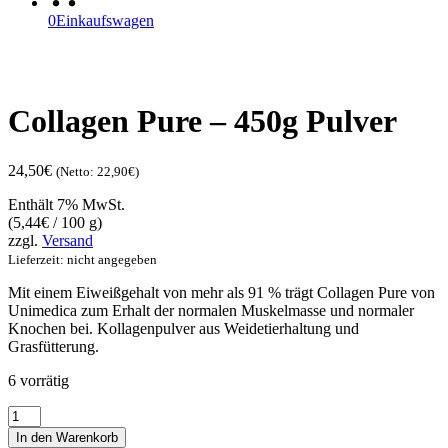
0
Einkaufswagen
Collagen Pure – 450g Pulver
24,50
€
(Netto:
22,90
€
)
Enthält 7% MwSt.
(
5,44
€
/ 100 g)
zzgl.
Versand
Lieferzeit: nicht angegeben
Mit einem Eiweißgehalt von mehr als 91 % trägt Collagen Pure von
Unimedica zum Erhalt der normalen Muskelmasse und normaler
Knochen bei. Kollagenpulver aus Weidetierhaltung und
Grasfütterung.
6 vorrätig
Collagen
Pure
In den Warenkorb