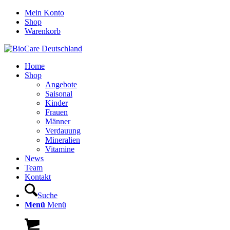
Mein Konto
Shop
Warenkorb
Home
Shop
Angebote
Saisonal
Kinder
Frauen
Männer
Verdauung
Mineralien
Vitamine
News
Team
Kontakt
Suche
Menü
Menü