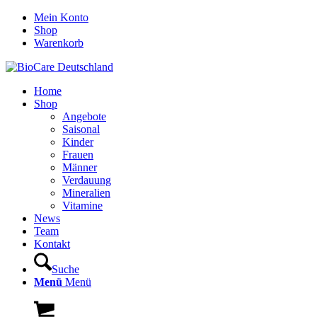
Mein Konto
Shop
Warenkorb
Home
Shop
Angebote
Saisonal
Kinder
Frauen
Männer
Verdauung
Mineralien
Vitamine
News
Team
Kontakt
Suche
Menü
Menü