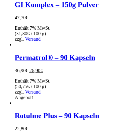
GI Komplex – 150g Pulver
47,70
€
Enthält 7% MwSt.
(
31,80
€
/ 100 g)
zzgl.
Versand
Permatrol® – 90 Kapseln
Ursprünglicher
Aktueller
36,90
€
26,90
€
Preis
Preis
Enthält 7% MwSt.
war:
ist:
(
50,75
€
/ 100 g)
36,90€
26,90€.
zzgl.
Versand
Angebot!
Rotulme Plus – 90 Kapseln
22,80
€