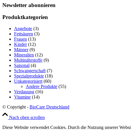
Newsletter abonnieren
Produktkategorien
Angebote
(3)
Fettsäuren
(3)
Frauen
(13)
Kinder
(12)
Männer
(9)
Mineralien
(12)
Multinährstoffe
(9)
Saisonal
(4)
Schwangerschaft
(7)
Spezialprodukte
(18)
Unkategorisiert
(60)
Andere Produkte
(55)
Verdauung
(16)
Vitamine
(14)
© Copyright -
BioCare Deutschland
Nach oben scrollen
Diese Website verwendet Cookies. Durch die Nutzung unserer Websit