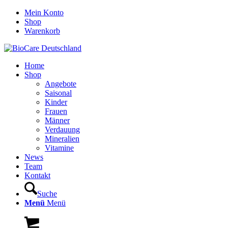
Mein Konto
Shop
Warenkorb
Home
Shop
Angebote
Saisonal
Kinder
Frauen
Männer
Verdauung
Mineralien
Vitamine
News
Team
Kontakt
Suche
Menü
Menü