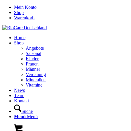
Mein Konto
Shop
Warenkorb
Home
Shop
Angebote
Saisonal
Kinder
Frauen
Männer
Verdauung
Mineralien
Vitamine
News
Team
Kontakt
Suche
Menü
Menü