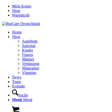
Mein Konto
Shop
Warenkorb
Home
Shop
Angebote
Saisonal
Kinder
Frauen
Männer
Verdauung
Mineralien
Vitamine
News
Team
Kontakt
Suche
Menü
Menü