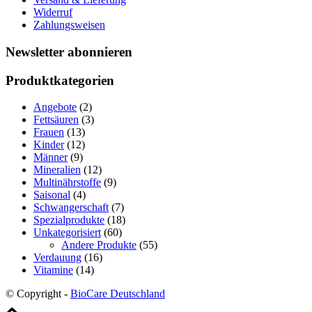
Widerruf
Zahlungsweisen
Newsletter abonnieren
Produktkategorien
Angebote
(2)
Fettsäuren
(3)
Frauen
(13)
Kinder
(12)
Männer
(9)
Mineralien
(12)
Multinährstoffe
(9)
Saisonal
(4)
Schwangerschaft
(7)
Spezialprodukte
(18)
Unkategorisiert
(60)
Andere Produkte
(55)
Verdauung
(16)
Vitamine
(14)
© Copyright -
BioCare Deutschland