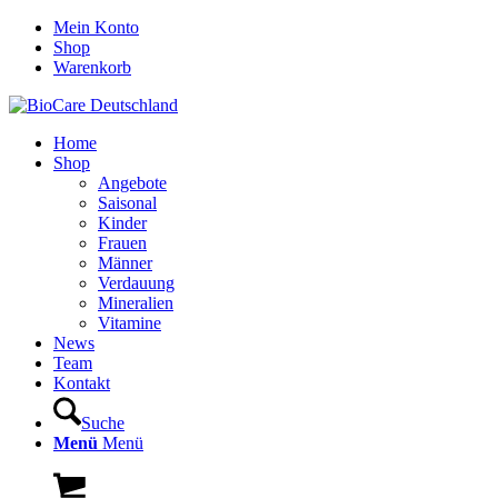
Mein Konto
Shop
Warenkorb
Home
Shop
Angebote
Saisonal
Kinder
Frauen
Männer
Verdauung
Mineralien
Vitamine
News
Team
Kontakt
Suche
Menü
Menü