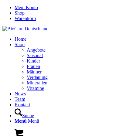
Mein Konto
Shop
Warenkorb
Home
Shop
Angebote
Saisonal
Kinder
Frauen
Männer
Verdauung
Mineralien
Vitamine
News
Team
Kontakt
Suche
Menü
Menü