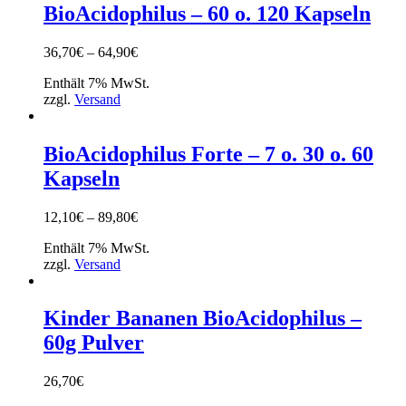
BioAcidophilus – 60 o. 120 Kapseln
Preisspanne:
36,70
€
–
64,90
€
36,70€
Enthält 7% MwSt.
bis
zzgl.
Versand
64,90€
BioAcidophilus Forte – 7 o. 30 o. 60
Kapseln
Preisspanne:
12,10
€
–
89,80
€
12,10€
Enthält 7% MwSt.
bis
zzgl.
Versand
89,80€
Kinder Bananen BioAcidophilus –
60g Pulver
26,70
€