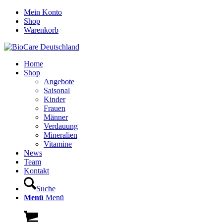
Mein Konto
Shop
Warenkorb
Home
Shop
Angebote
Saisonal
Kinder
Frauen
Männer
Verdauung
Mineralien
Vitamine
News
Team
Kontakt
Suche
Menü
Menü