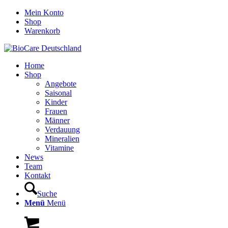
Mein Konto
Shop
Warenkorb
Home
Shop
Angebote
Saisonal
Kinder
Frauen
Männer
Verdauung
Mineralien
Vitamine
News
Team
Kontakt
Suche
Menü
Menü