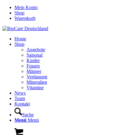
Mein Konto
Shop
Warenkorb
Home
Shop
Angebote
Saisonal
Kinder
Frauen
Männer
Verdauung
Mineralien
Vitamine
News
Team
Kontakt
Suche
Menü
Menü