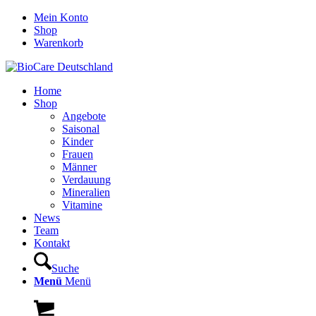
Mein Konto
Shop
Warenkorb
Home
Shop
Angebote
Saisonal
Kinder
Frauen
Männer
Verdauung
Mineralien
Vitamine
News
Team
Kontakt
Suche
Menü
Menü