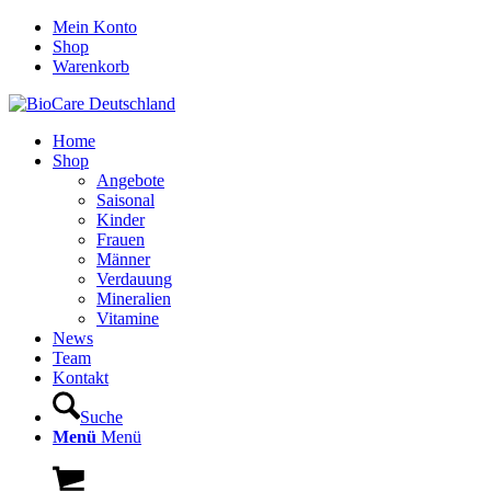
Mein Konto
Shop
Warenkorb
Home
Shop
Angebote
Saisonal
Kinder
Frauen
Männer
Verdauung
Mineralien
Vitamine
News
Team
Kontakt
Suche
Menü
Menü