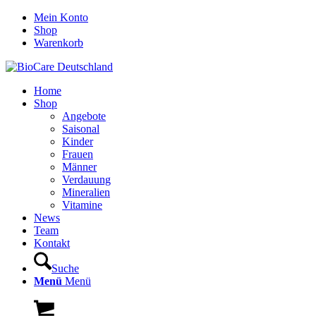
Mein Konto
Shop
Warenkorb
Home
Shop
Angebote
Saisonal
Kinder
Frauen
Männer
Verdauung
Mineralien
Vitamine
News
Team
Kontakt
Suche
Menü
Menü