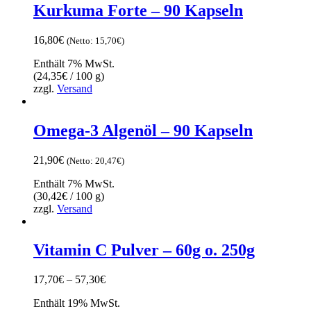
Kurkuma Forte – 90 Kapseln
16,80
€
(Netto:
15,70
€
)
Enthält 7% MwSt.
(
24,35
€
/ 100 g)
zzgl.
Versand
Omega-3 Algenöl – 90 Kapseln
21,90
€
(Netto:
20,47
€
)
Enthält 7% MwSt.
(
30,42
€
/ 100 g)
zzgl.
Versand
Vitamin C Pulver – 60g o. 250g
Preisspanne:
17,70
€
–
57,30
€
17,70€
Enthält 19% MwSt.
bis