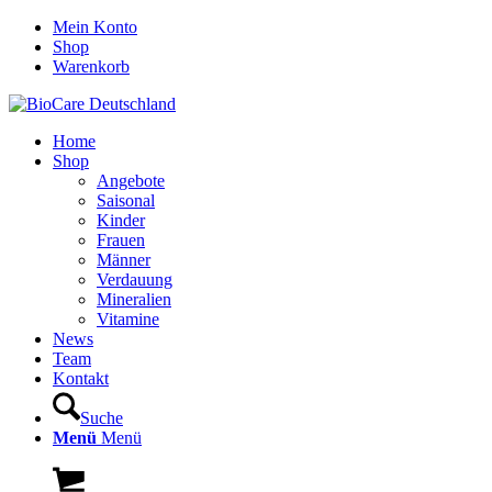
Mein Konto
Shop
Warenkorb
Home
Shop
Angebote
Saisonal
Kinder
Frauen
Männer
Verdauung
Mineralien
Vitamine
News
Team
Kontakt
Suche
Menü
Menü