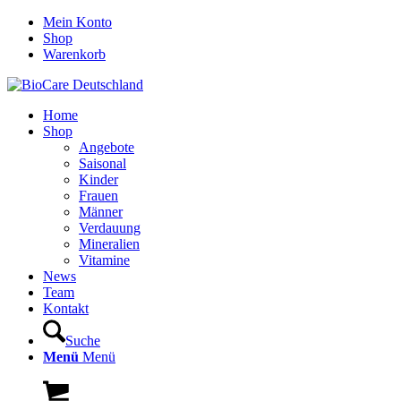
Mein Konto
Shop
Warenkorb
Home
Shop
Angebote
Saisonal
Kinder
Frauen
Männer
Verdauung
Mineralien
Vitamine
News
Team
Kontakt
Suche
Menü
Menü