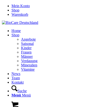
Mein Konto
Shop
Warenkorb
Home
Shop
Angebote
Saisonal
Kinder
Frauen
Männer
Verdauung
Mineralien
Vitamine
News
Team
Kontakt
Suche
Menü
Menü