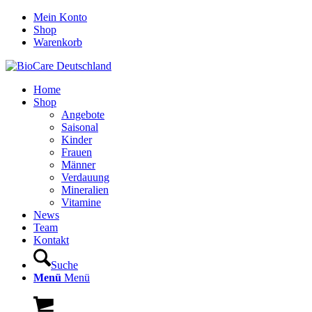
Mein Konto
Shop
Warenkorb
Home
Shop
Angebote
Saisonal
Kinder
Frauen
Männer
Verdauung
Mineralien
Vitamine
News
Team
Kontakt
Suche
Menü
Menü