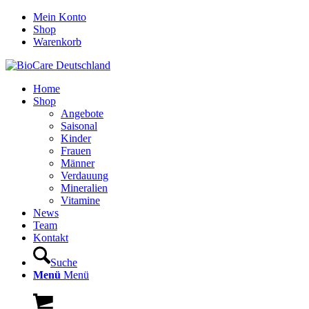
Mein Konto
Shop
Warenkorb
Home
Shop
Angebote
Saisonal
Kinder
Frauen
Männer
Verdauung
Mineralien
Vitamine
News
Team
Kontakt
Suche
Menü
Menü